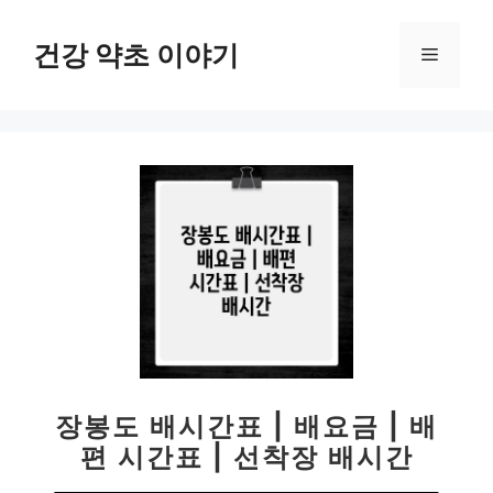
컨
텐
건강 약초 이야기
메
츠
로
뉴
건
너
뛰
기
장봉도 배시간표 | 배요금 | 배
편 시간표 | 선착장 배시간