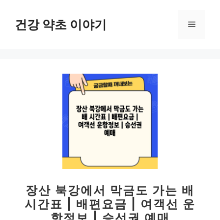
컨
텐
건강 약초 이야기
메
츠
로
뉴
건
너
뛰
기
장산 북강에서 막금도 가는 배
시간표 | 배편요금 | 여객선 운
항정보 | 승선권 예매