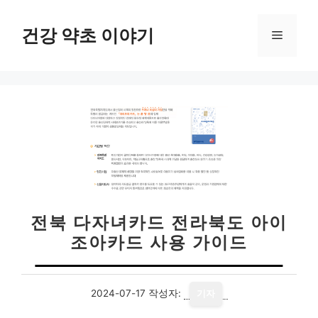
컨
텐
건강 약초 이야기
메
츠
로
뉴
건
너
뛰
기
전북 다자녀카드 전라북도 아이
조아카드 사용 가이드
2024-07-17
작성자:
기자