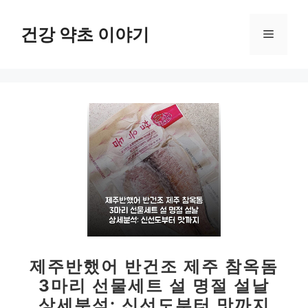
컨
텐
건강 약초 이야기
메
츠
로
뉴
건
너
뛰
기
제주반했어 반건조 제주 참옥돔
3마리 선물세트 설 명절 설날
상세분석: 신선도부터 맛까지