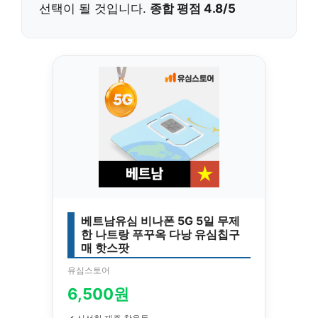
선택이 될 것입니다.
종합 평점 4.8/5
베트남유심 비나폰 5G 5일 무제
한 나트랑 푸꾸옥 다낭 유심칩구
매 핫스팟
유심스토어
6,500원