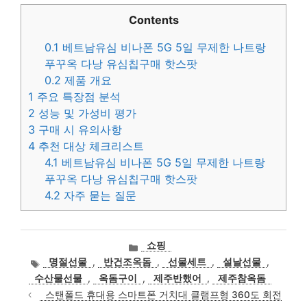
Contents
0.1
베트남유심 비나폰 5G 5일 무제한 나트랑
푸꾸옥 다낭 유심칩구매 핫스팟
0.2
제품 개요
1
주요 특장점 분석
2
성능 및 가성비 평가
3
구매 시 유의사항
4
추천 대상 체크리스트
4.1
베트남유심 비나폰 5G 5일 무제한 나트랑
푸꾸옥 다낭 유심칩구매 핫스팟
4.2
자주 묻는 질문
카
쇼핑
테
태
명절선물
,
반건조옥돔
,
선물세트
,
설날선물
,
고
그
수산물선물
,
옥돔구이
,
제주반했어
,
제주참옥돔
리
스탠폴드 휴대용 스마트폰 거치대 클램프형 360도 회전