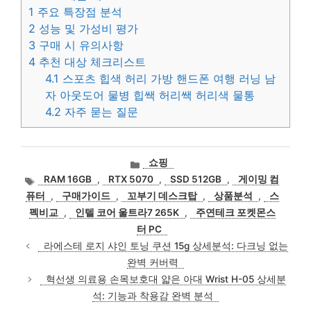
1
주요 특장점 분석
2
성능 및 가성비 평가
3
구매 시 유의사항
4
추천 대상 체크리스트
4.1
스포츠 힙색 허리 가방 핸드폰 여행 러닝 남
자 아웃도어 물병 힙쌕 허리쌕 허리색 물통
4.2
자주 묻는 질문
카
쇼핑
테
태
RAM 16GB
,
RTX 5070
,
SSD 512GB
,
게이밍 컴
고
그
퓨터
,
구매가이드
,
꼬부기 데스크탑
,
상품분석
,
스
리
펙비교
,
인텔 코어 울트라7 265K
,
주연테크 포켓몬스
터 PC
라에스테 로지 샤인 토닝 쿠션 15g 상세분석: 다크닝 없는
완벽 커버력
혁선생 의료용 손목보호대 얇은 아대 Wrist H-05 상세분
석: 기능과 착용감 완벽 분석