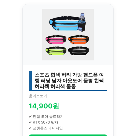
스포츠 힙색 허리 가방 핸드폰 여
행 러닝 남자 아웃도어 물병 힙쌕
허리쌕 허리색 물통
움이스토어
14,900원
✔ 인텔 코어 울트라7
✔ RTX 5070 탑재
✔ 포켓몬스터 디자인