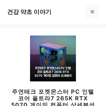
컨
텐
건강 약초 이야기
메
츠
로
뉴
건
너
뛰
기
주연테크 포켓몬스터 PC 인텔
코어 울트라7 265K RTX
5070 게이밍 컴퓨터 상세분석