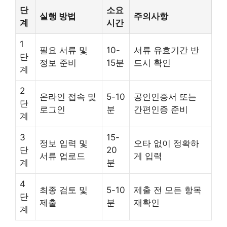
단
소요
실행 방법
주의사항
계
시간
1
필요 서류 및
10-
서류 유효기간 반
단
정보 준비
15분
드시 확인
계
2
온라인 접속 및
5-10
공인인증서 또는
단
로그인
분
간편인증 준비
계
3
15-
정보 입력 및
오타 없이 정확하
단
20
서류 업로드
게 입력
계
분
4
최종 검토 및
5-10
제출 전 모든 항목
단
제출
분
재확인
계