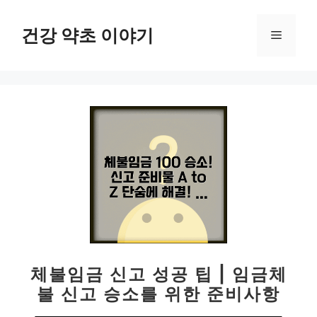
컨
텐
건강 약초 이야기
메
츠
로
뉴
건
너
뛰
기
체불임금 신고 성공 팁 | 임금체
불 신고 승소를 위한 준비사항