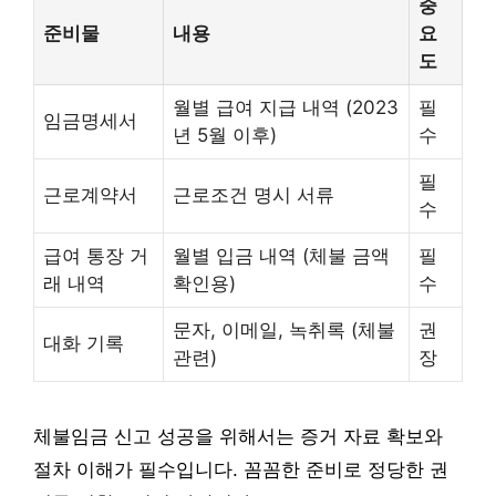
중
준비물
내용
요
도
월별 급여 지급 내역 (2023
필
임금명세서
년 5월 이후)
수
필
근로계약서
근로조건 명시 서류
수
급여 통장 거
월별 입금 내역 (체불 금액
필
래 내역
확인용)
수
문자, 이메일, 녹취록 (체불
권
대화 기록
관련)
장
체불임금 신고 성공을 위해서는 증거 자료 확보와
절차 이해가 필수입니다. 꼼꼼한 준비로 정당한 권