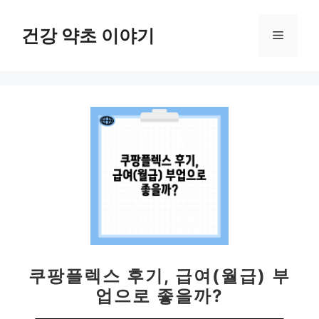
컨
텐
건강 약초 이야기
메
츠
로
뉴
건
너
뛰
기
쿠팡플렉스 후기, 급여(월급) 부
업으로 좋을까?