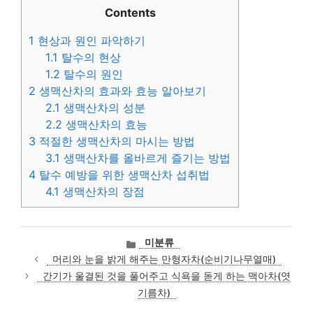
Contents
1
현상과 원인 파악하기
1.1
탈수의 현상
1.2
탈수의 원인
2
생맥산차의 효과와 효능 알아보기
2.1
생맥산차의 성분
2.2
생맥산차의 효능
3
적절한 생맥산차의 마시는 방법
3.1
생맥산차를 올바르게 즐기는 방법
4
탈수 예방을 위한 생맥산차 섭취법
4.1
생맥산차의 장점
카
미분류
테
머리와 눈을 밝게 해주는 만형자차(순비기나무열매)
고
간기가 울결된 것을 풀어주고 식욕을 돋게 하는 맥아차(엿
리
기름차)