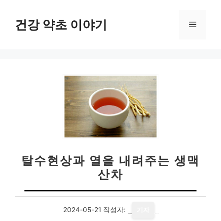
컨
텐
건강 약초 이야기
메
츠
로
뉴
건
너
뛰
기
탈수현상과 열을 내려주는 생맥
산차
2024-05-21
작성자:
기자