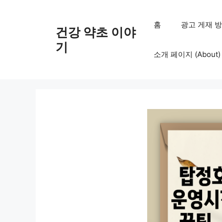
컨
텐
홈
광고 게재 방침 (
건강 약초 이야
츠
로
기
소개 페이지 (About)
건
너
뛰
기