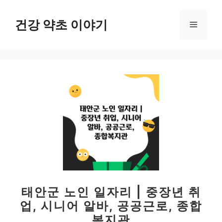
컨
텐
건강 약초 이야기
메
츠
로
뉴
건
너
뛰
기
태안군 노인 일자리 | 중장년 취
업, 시니어 알바, 공공근로, 종합
복지관