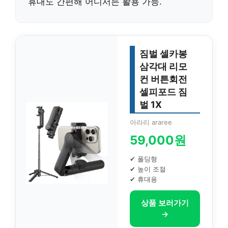
휴대도 간편해 어디서든 활용 가능.
짐벌 셀카봉
삼각대 리모
컨 버튼회전
셀피포드 짐
벌 1X
아라리 araree
59,000원
✔ 폴딩형
✔ 높이 조절
✔ 휴대용
상품 보러가기
→