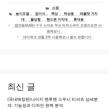
카
쇼핑
테
태
높이조절
,
접이식
,
책상
,
탁상용
,
태블릿 거치
고
그
대
,
폴딩형
,
핸드폰 거치대
,
휴대용
리
앱연동GUGU 구구 스마트 무선 터치스위치 조명리모컨 사
용해보니
데이워크 샌들 2주 사용해보니 발이 편합니다
최신 글
(국내매장판)나이키 맨투맨 스우시 티셔츠 상세분
석: 기능성과 디자인 완벽 분석