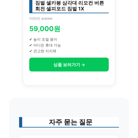
짐벌 셀카봉 삼각대 리모컨 버튼
회전 셀피포드 짐벌 1X
아라리 araree
59,000원
✔ 높이 조절 용이
✔ 어디든 휴대 가능
✔ 견고한 지지력
상품 보러가기 →
자주 묻는 질문