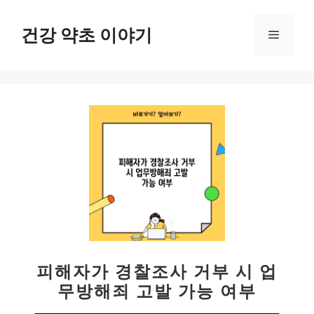
컨
텐
건강 약초 이야기
메
츠
로
뉴
건
너
뛰
기
피해자가 경찰조사 거부 시 업
무방해죄 고발 가능 여부