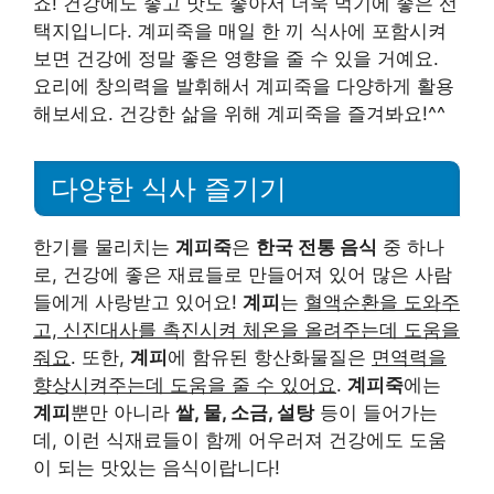
죠! 건강에도 좋고 맛도 좋아서 더욱 먹기에 좋은 선
택지입니다. 계피죽을 매일 한 끼 식사에 포함시켜
보면 건강에 정말 좋은 영향을 줄 수 있을 거예요.
요리에 창의력을 발휘해서 계피죽을 다양하게 활용
해보세요. 건강한 삶을 위해 계피죽을 즐겨봐요!^^
다양한 식사 즐기기
한기를 물리치는
계피죽
은
한국 전통 음식
중 하나
로, 건강에 좋은 재료들로 만들어져 있어 많은 사람
들에게 사랑받고 있어요!
계피
는
혈액순환을 도와주
고, 신진대사를 촉진시켜 체온을 올려주는데 도움을
줘요
. 또한,
계피
에 함유된 항산화물질은
면역력을
향상시켜주는데 도움을 줄 수 있어요
.
계피죽
에는
계피
뿐만 아니라
쌀, 물, 소금, 설탕
등이 들어가는
데, 이런 식재료들이 함께 어우러져 건강에도 도움
이 되는 맛있는 음식이랍니다!