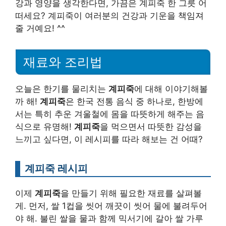
강과 영양을 생각한다면, 가끔은 계피죽 한 그릇 어
떠세요? 계피죽이 여러분의 건강과 기운을 책임져
줄 거예요! ^^
재료와 조리법
오늘은 한기를 물리치는
계피죽
에 대해 이야기해볼
까 해!
계피죽
은 한국 전통 음식 중 하나로, 한방에
서는 특히 추운 겨울철에 몸을 따뜻하게 해주는 음
식으로 유명해!
계피죽
을 먹으면서 따뜻한 감성을
느끼고 싶다면, 이 레시피를 따라 해보는 건 어때?
계피죽 레시피
이제
계피죽
을 만들기 위해 필요한 재료를 살펴볼
게. 먼저, 쌀 1컵을 씻어 깨끗이 씻어 물에 불려두어
야 해. 불린 쌀을 물과 함께 믹서기에 갈아 쌀 가루