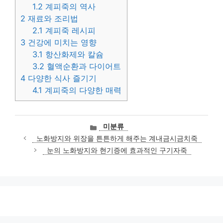
1.2
계피죽의 역사
2
재료와 조리법
2.1
계피죽 레시피
3
건강에 미치는 영향
3.1
항산화제와 칼슘
3.2
혈액순환과 다이어트
4
다양한 식사 즐기기
4.1
계피죽의 다양한 매력
카
미분류
테
노화방지와 위장을 튼튼하게 해주는 계내금시금치죽
고
눈의 노화방지와 현기증에 효과적인 구기자죽
리