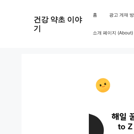
컨
텐
홈
광고 게재 방침 (
건강 약초 이야
츠
로
기
소개 페이지 (About)
건
너
뛰
기