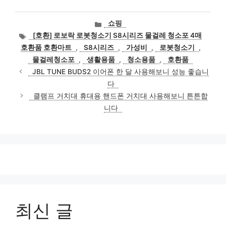
카
쇼핑
테
태
[호환] 로보락 로봇청소기 S8시리즈 물걸레 청소포 4매
고
그
호환품 호환마트
,
S8시리즈
,
가성비
,
로봇청소기
,
리
물걸레청소포
,
생활용품
,
청소용품
,
호환품
JBL TUNE BUDS2 이어폰 한 달 사용해보니 성능 좋습니
다
클램프 거치대 휴대용 핸드폰 거치대 사용해보니 튼튼합
니다
최신 글