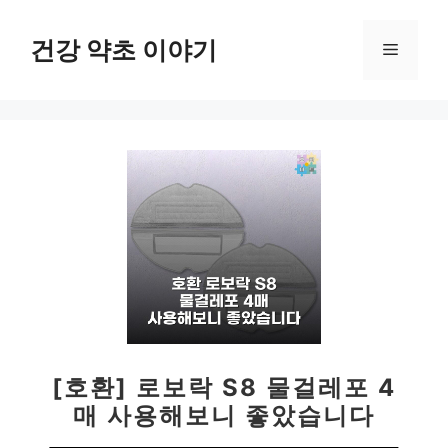
컨
텐
건강 약초 이야기
메
츠
로
뉴
건
너
뛰
기
[호환] 로보락 S8 물걸레포 4
매 사용해보니 좋았습니다