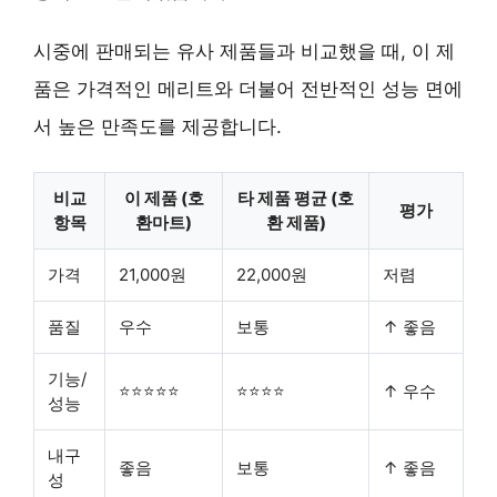
시중에 판매되는 유사 제품들과 비교했을 때, 이 제
품은 가격적인 메리트와 더불어 전반적인 성능 면에
서 높은 만족도를 제공합니다.
비교
이 제품 (호
타 제품 평균 (호
평가
항목
환마트)
환 제품)
가격
21,000원
22,000원
저렴
품질
우수
보통
↑ 좋음
기능/
⭐⭐⭐⭐⭐
⭐⭐⭐⭐
↑ 우수
성능
내구
좋음
보통
↑ 좋음
성