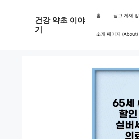
컨
텐
홈
광고 게재 방침 (
건강 약초 이야
츠
로
기
소개 페이지 (About)
건
너
뛰
기