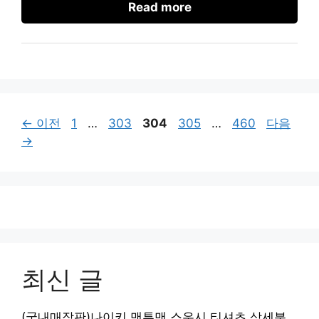
Read more
페
페
페
페
페
←
이전
1
…
303
304
305
…
460
다음
이
이
이
이
이
→
지
지
지
지
지
최신 글
(국내매장판)나이키 맨투맨 스우시 티셔츠 상세분