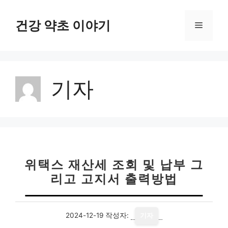
컨
텐
건강 약초 이야기
메
츠
로
뉴
건
너
기자
뛰
기
위택스 재산세 조회 및 납부 그
리고 고지서 출력방법
2024-12-19
작성자:
기자