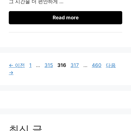
그 시간을 더 편안하게 …
Read more
페
페
페
페
페
←
이전
1
…
315
316
317
…
460
다음
이
이
이
이
이
→
지
지
지
지
지
최신 글