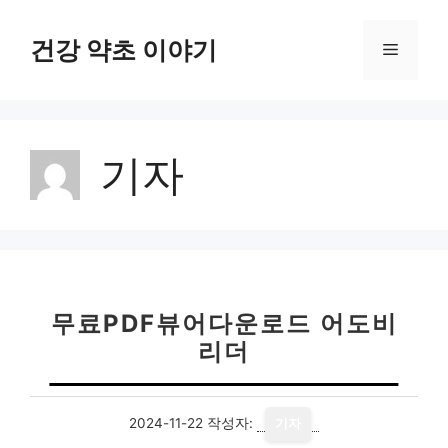
컨
텐
건강 약초 이야기
메
츠
로
뉴
건
너
기자
뛰
기
무료PDF뷰어다운로드 어도비
리더
2024-11-22
작성자:
기자