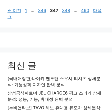
페
페
페
페
페
←
이전
1
…
346
347
348
…
460
다음
이
이
이
이
이
→
지
지
지
지
지
최신 글
(국내매장판)나이키 맨투맨 스우시 티셔츠 상세분
석: 기능성과 디자인 완벽 분석
삼성공식파트너 JBL CHARGE6 핑크 스피커 상세
분석: 성능, 기능, 휴대성 완벽 분석
[누비앤타보] TAVO 레노 휴대용 유모차 상세분석: