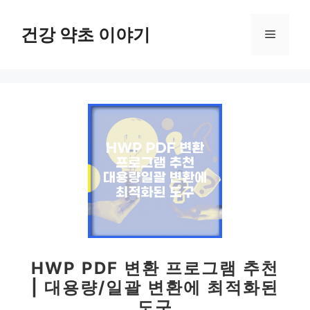
컨
텐
건강 약초 이야기
메
츠
로
뉴
건
너
뛰
기
HWP PDF 변환 프로그램 추천
| 대용량/일괄 변환에 최적화된
도구