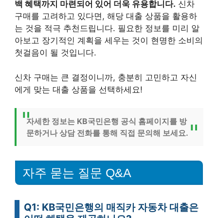
백 혜택까지 마련되어 있어 더욱 유용합니다.
신차
구매를 고려하고 있다면, 해당 대출 상품을 활용하
는 것을 적극 추천드립니다. 필요한 정보를 미리 알
아보고 장기적인 계획을 세우는 것이 현명한 소비의
첫걸음이 될 것입니다.
신차 구매는 큰 결정이니까, 충분히 고민하고 자신
에게 맞는 대출 상품을 선택하세요!
자세한 정보는 KB국민은행 공식 홈페이지를 방
문하거나 상담 전화를 통해 직접 문의해 보세요.
자주 묻는 질문 Q&A
Q1: KB국민은행의 매직카 자동차 대출은