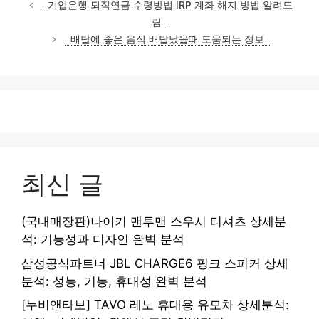
테
기업은행 퇴직연금 수령방법 IRP 계좌 해지 방법 알려드
고
림
리
배탈에 좋은 음식 배탈났을때 도움되는 정보
최신 글
(국내매장판)나이키 맨투맨 스우시 티셔츠 상세분
석: 기능성과 디자인 완벽 분석
삼성공식파트너 JBL CHARGE6 핑크 스피커 상세
분석: 성능, 기능, 휴대성 완벽 분석
[누비앤타보] TAVO 레노 휴대용 유모차 상세분석: