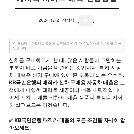
2024-12-21
작성자:
기자
이 포스팅은 파트너스 활동의 일환으로, 이에 따른 일정액의 수수료를 제공
받습니다.
신차를 구매하고자 할 때, 많은 사람들이 고민하는
부분이 바로 자금을 마련하는 것입니다. 특히 자동
차 대출은 신차 구매에 있어 큰 도움이 되는 요소죠.
KB국민은행의 매직카 신차 구매용 자동차 대출은
고
객에게 다양한 혜택을 제공하여 더욱 매력적입니다.
이제 신차 구매를 위한 이 대출 상품의 특징을 자세
히 살펴보도록 하겠습니다.
✅
KB국민은행 매직카 대출의 모든 조건을 자세히 알
아보세요.