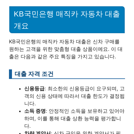
KB국민은행 매직카 자동차 대출
개요
KB국민은행의 매직카 자동차 대출은 신차 구매를
원하는 고객을 위한 맞춤형 대출 상품이에요. 이 대
출은 다음과 같은 주요 특징을 가지고 있습니다.
대출 자격 조건
신용등급
: 최소한의 신용등급이 요구되며, 고
객의 신용 상태에 따라서 대출 한도가 결정됩
니다.
소득 증명
: 안정적인 소득을 보유하고 있어야
하며, 이를 통해 대출 상환 능력을 평가합니
다.
차량 계약서
: 신차 구입을 위한 계약서가 필