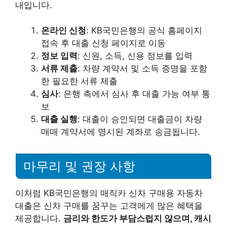
내입니다.
온라인 신청
: KB국민은행의 공식 홈페이지
접속 후 대출 신청 페이지로 이동
정보 입력
: 신원, 소득, 신용 정보를 입력
서류 제출
: 차량 계약서 및 소득 증명을 포함
한 필요한 서류 제출
심사
: 은행 측에서 심사 후 대출 가능 여부 통
보
대출 실행
: 대출이 승인되면 대출금이 차량
매매 계약서에 명시된 계좌로 송금됩니다.
마무리 및 권장 사항
이처럼 KB국민은행의 매직카 신차 구매용 자동차
대출은 신차 구매를 꿈꾸는 고객에게 많은 혜택을
제공합니다.
금리와 한도가 부담스럽지 않으며, 캐시