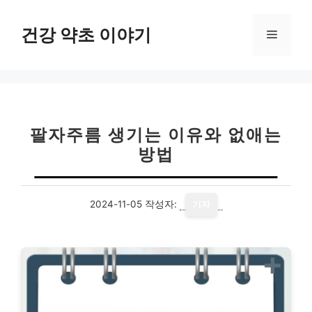
컨
텐
건강 약초 이야기
메
츠
로
뉴
건
너
뛰
기
팔자주름 생기는 이유와 없애는
방법
2024-11-05
작성자:
기자