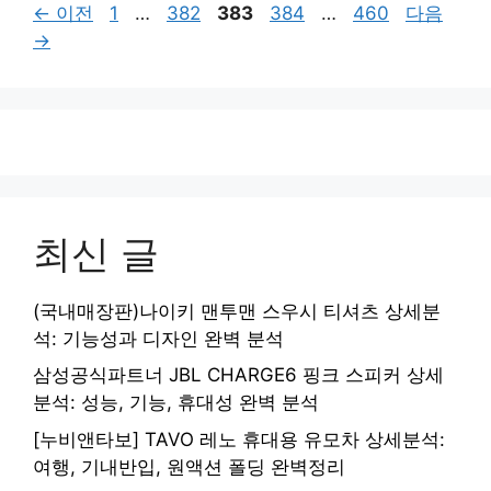
페
페
페
페
페
←
이전
1
…
382
383
384
…
460
다음
이
이
이
이
이
→
지
지
지
지
지
최신 글
(국내매장판)나이키 맨투맨 스우시 티셔츠 상세분
석: 기능성과 디자인 완벽 분석
삼성공식파트너 JBL CHARGE6 핑크 스피커 상세
분석: 성능, 기능, 휴대성 완벽 분석
[누비앤타보] TAVO 레노 휴대용 유모차 상세분석:
여행, 기내반입, 원액션 폴딩 완벽정리