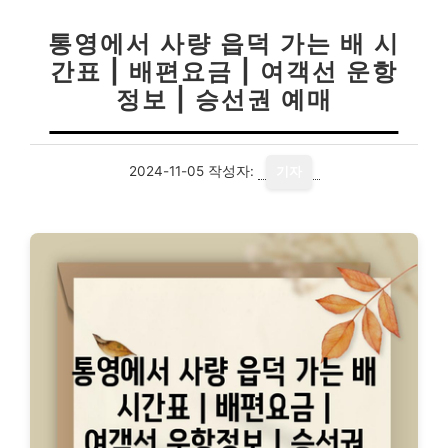
통영에서 사량 읍덕 가는 배 시
간표 | 배편요금 | 여객선 운항
정보 | 승선권 예매
2024-11-05
작성자:
기자