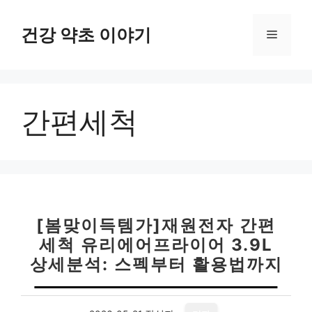
컨
텐
건강 약초 이야기
메
츠
로
뉴
건
너
간편세척
뛰
기
[봄맞이득템가]재원전자 간편
세척 유리에어프라이어 3.9L
상세분석: 스펙부터 활용법까지