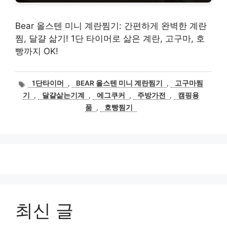
Bear 올스텐 미니 계란찜기: 간편하게 완벽한 계란
찜, 달걀 삶기! 1단 타이머로 삶은 계란, 고구마, 호
빵까지 OK!
태
1단타이머
,
BEAR 올스텐 미니 계란찜기
,
고구마찜
그
기
,
달걀삶는기계
,
에그쿠커
,
주방가전
,
캠핑용
품
,
호빵찜기
최신 글