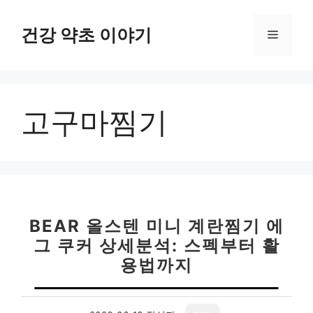
컨
텐
건강 약초 이야기
메
츠
로
뉴
건
너
고구마찜기
뛰
기
BEAR 올스텐 미니 계란찜기 에
그 쿠커 상세분석: 스펙부터 활
용법까지