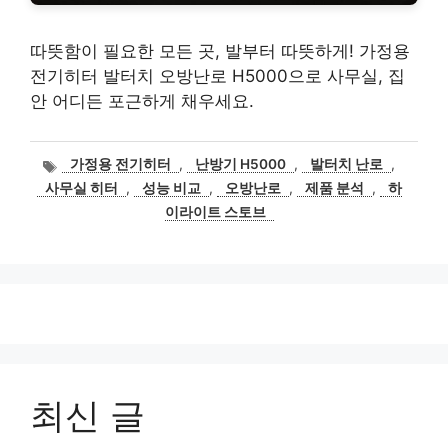
따뜻함이 필요한 모든 곳, 발부터 따뜻하게! 가정용
전기히터 발터치 오방난로 H5000으로 사무실, 집
안 어디든 포근하게 채우세요.
태
가정용 전기히터
,
난방기 H5000
,
발터치 난로
,
그
사무실 히터
,
성능 비교
,
오방난로
,
제품 분석
,
하
이라이트 스토브
최신 글