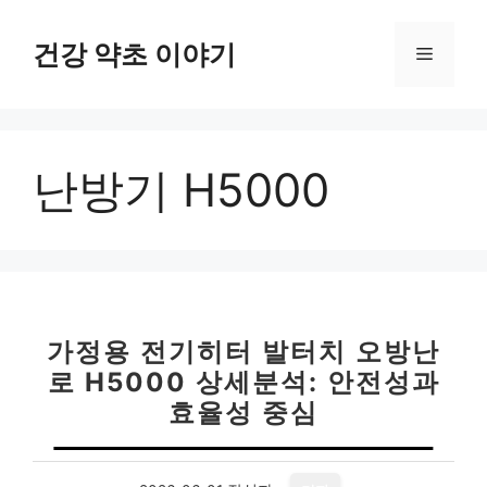
컨
텐
건강 약초 이야기
메
츠
로
뉴
건
너
난방기 H5000
뛰
기
가정용 전기히터 발터치 오방난
로 H5000 상세분석: 안전성과
효율성 중심