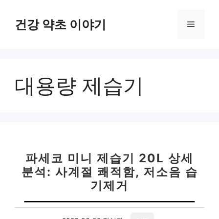
컨
텐
건강 약초 이야기
메
츠
로
뉴
건
너
대용량 제습기
뛰
기
파세코 미니 제습기 20L 상세
분석: 사계절 쾌적함, 저소음 습
기제거