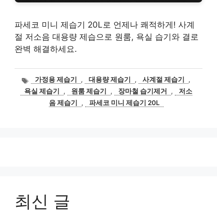
파세코 미니 제습기 20L로 언제나 쾌적하게! 사계
절 저소음 대용량 제습으로 원룸, 욕실 습기와 결로
완벽 해결하세요.
태
가정용 제습기
,
대용량 제습기
,
사계절 제습기
,
그
욕실 제습기
,
원룸 제습기
,
장마철 습기제거
,
저소
음 제습기
,
파세코 미니 제습기 20L
최신 글