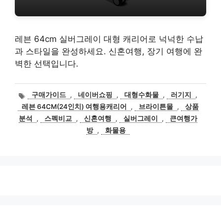
레븐 64cm 실버그레이 대형 캐리어로 넉넉한 수납
과 스타일을 완성하세요. 신혼여행, 장기 여행에 완
벽한 선택입니다.
태
구매가이드
,
네이버쇼핑
,
대형수화물
,
러기지
,
그
레븐 64CM(24인치) 여행용캐리어
,
브라이튼몰
,
상품
분석
,
스펙비교
,
신혼여행
,
실버그레이
,
큰여행가
방
,
화물용