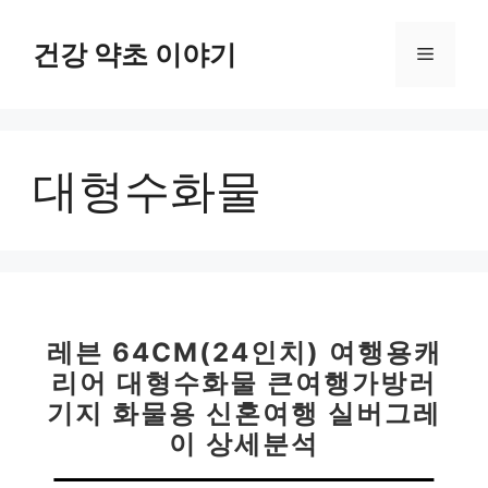
컨
텐
건강 약초 이야기
메
츠
로
뉴
건
너
대형수화물
뛰
기
레븐 64CM(24인치) 여행용캐
리어 대형수화물 큰여행가방러
기지 화물용 신혼여행 실버그레
이 상세분석