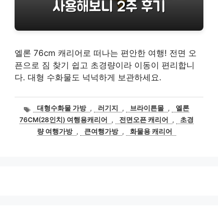
엘론 76cm 캐리어로 떠나는 편안한 여행! 전면 오
픈으로 짐 찾기 쉽고 초경량이라 이동이 편리합니
다. 대형 수화물도 넉넉하게 보관하세요.
태
대형수화물 가방
,
러기지
,
브라이튼몰
,
엘론
그
76CM(28인치) 여행용캐리어
,
전면오픈 캐리어
,
초경
량 여행가방
,
큰여행가방
,
화물용 캐리어