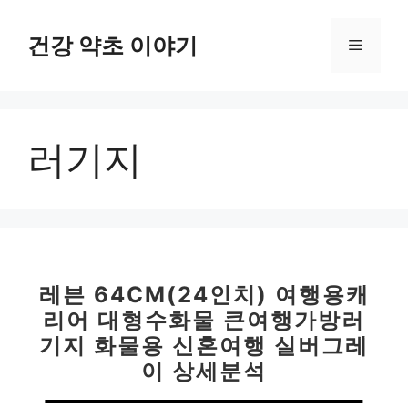
컨
텐
건강 약초 이야기
메
츠
로
뉴
건
너
러기지
뛰
기
레븐 64CM(24인치) 여행용캐
리어 대형수화물 큰여행가방러
기지 화물용 신혼여행 실버그레
이 상세분석