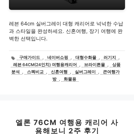
레븐 64cm 실버그레이 대형 캐리어로 넉넉한 수납
과 스타일을 완성하세요. 신혼여행, 장기 여행에 완
벽한 선택입니다.
태
구매가이드
,
네이버쇼핑
,
대형수화물
,
러기지
,
그
레븐 64CM(24인치) 여행용캐리어
,
브라이튼몰
,
상품
분석
,
스펙비교
,
신혼여행
,
실버그레이
,
큰여행가
방
,
화물용
엘론 76CM 여행용 캐리어 사
용해보니 2주 후기