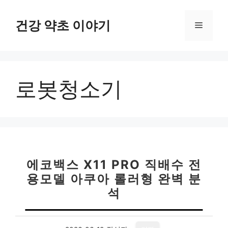
컨
텐
건강 약초 이야기
메
츠
로
뉴
건
너
로봇청소기
뛰
기
에코백스 X11 PRO 직배수 전
용모델 아쿠아 롤러형 완벽 분
석