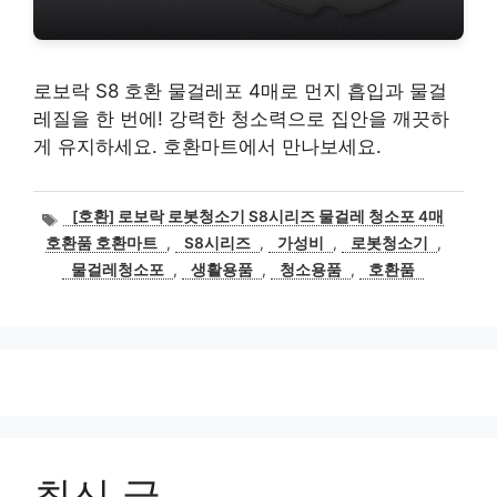
로보락 S8 호환 물걸레포 4매로 먼지 흡입과 물걸
레질을 한 번에! 강력한 청소력으로 집안을 깨끗하
게 유지하세요. 호환마트에서 만나보세요.
태
[호환] 로보락 로봇청소기 S8시리즈 물걸레 청소포 4매
그
호환품 호환마트
,
S8시리즈
,
가성비
,
로봇청소기
,
물걸레청소포
,
생활용품
,
청소용품
,
호환품
최신 글