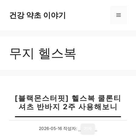
컨
텐
건강 약초 이야기
메
츠
로
뉴
건
너
무지 헬스복
뛰
기
[블랙몬스터핏] 헬스복 쿨론티
셔츠 반바지 2주 사용해보니
2026-05-16
작성자:
기자