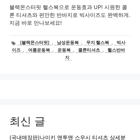
블랙몬스터핏 헬스복으로 운동효과 UP! 시원한 쿨
론 티셔츠와 편안한 반바지로 빅사이즈도 완벽하게.
지금 바로 만나보세요!
태
[블랙몬스터핏]
,
남성운동복
,
무지 헬스복
,
빅사
그
이즈
,
여름운동복
,
운동복
,
쿨론티셔츠
,
헬스반바
지
최신 글
(국내매장판)나이키 맨투맨 스우시 티셔츠 상세분