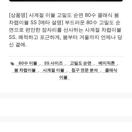
[상품명] 사계절 이불 고밀도 순면 80수 클래식 봄
차렵이불 SS [메타 설명] 부드러운 80수 고밀도 순
면으로 편안한 잠자리를 선사하는 사계절 차렵이불
SS. 쾌적하고 포근하게, 봄부터 겨울까지 언제나 당
신 곁에.
태
80수 이불
,
SS 사이즈
,
고밀도 순면
,
베이직톤
,
그
봄 차렵이불
,
사계절 이불
,
침구 전문 분석
,
클래식
이불