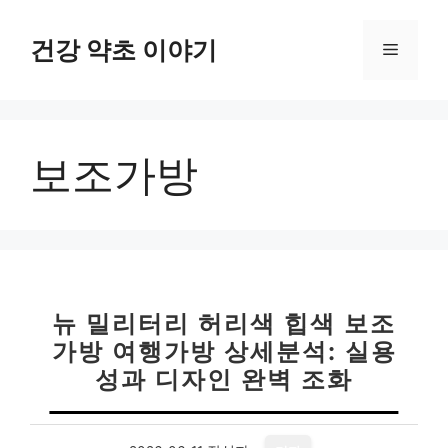
컨
텐
건강 약초 이야기
메
츠
로
뉴
건
너
보조가방
뛰
기
뉴 밀리터리 허리색 힙색 보조
가방 여행가방 상세분석: 실용
성과 디자인 완벽 조화