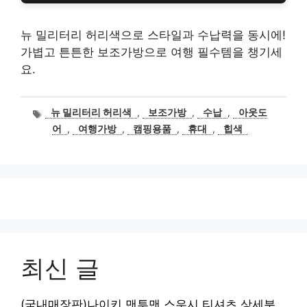
뉴 밀리터리 허리색으로 스타일과 수납력을 동시에!
가볍고 튼튼한 보조가방으로 여행 필수템을 챙기세
요.
태
뉴 밀리터리 허리색
,
보조가방
,
수납
,
아웃도
그
어
,
여행가방
,
캠핑용품
,
휴대
,
힙색
최신 글
(국내매장판)나이키 맨투맨 스우시 티셔츠 상세분