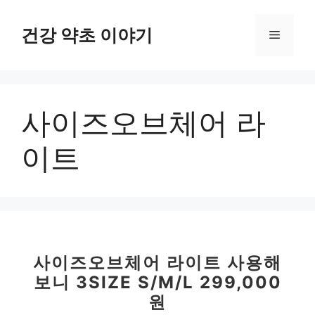
컨
텐
건강 약초 이야기
메
츠
로
뉴
건
너
사이즈오브체어 라
뛰
기
이트
사이즈오브체어 라이트 사용해
보니 3SIZE S/M/L 299,000
원