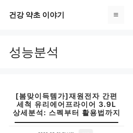
컨
텐
건강 약초 이야기
메
츠
로
뉴
건
너
성능분석
뛰
기
[봄맞이득템가]재원전자 간편
세척 유리에어프라이어 3.9L
상세분석: 스펙부터 활용법까지