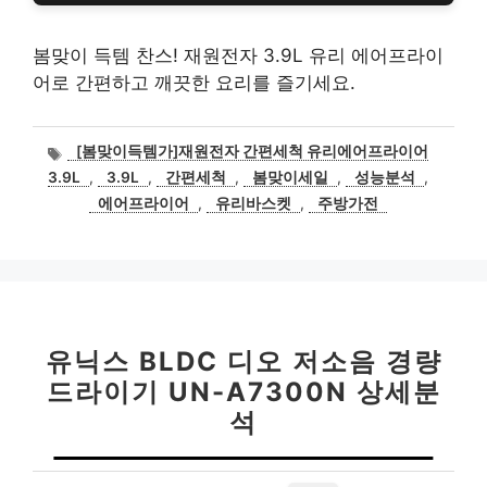
봄맞이 득템 찬스! 재원전자 3.9L 유리 에어프라이
어로 간편하고 깨끗한 요리를 즐기세요.
태
[봄맞이득템가]재원전자 간편세척 유리에어프라이어
그
3.9L
,
3.9L
,
간편세척
,
봄맞이세일
,
성능분석
,
에어프라이어
,
유리바스켓
,
주방가전
유닉스 BLDC 디오 저소음 경량
드라이기 UN-A7300N 상세분
석