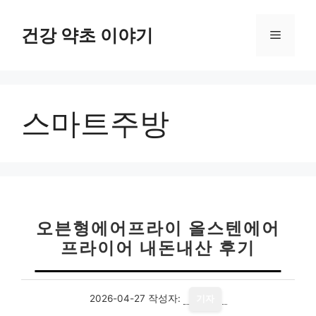
컨
텐
건강 약초 이야기
메
츠
로
뉴
건
너
스마트주방
뛰
기
오븐형에어프라이 올스텐에어
프라이어 내돈내산 후기
2026-04-27
작성자:
기자