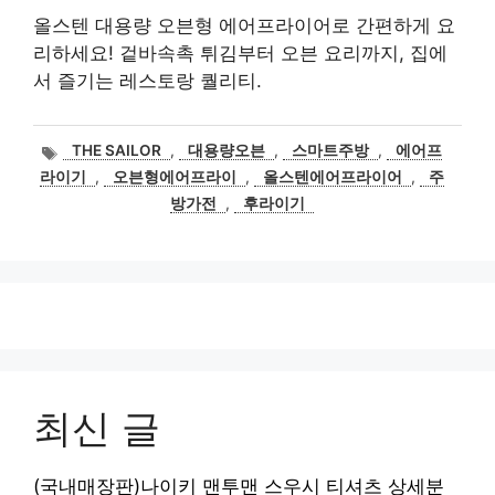
올스텐 대용량 오븐형 에어프라이어로 간편하게 요
리하세요! 겉바속촉 튀김부터 오븐 요리까지, 집에
서 즐기는 레스토랑 퀄리티.
태
THE SAILOR
,
대용량오븐
,
스마트주방
,
에어프
그
라이기
,
오븐형에어프라이
,
올스텐에어프라이어
,
주
방가전
,
후라이기
최신 글
(국내매장판)나이키 맨투맨 스우시 티셔츠 상세분