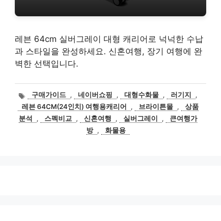
레븐 64cm 실버그레이 대형 캐리어로 넉넉한 수납
과 스타일을 완성하세요. 신혼여행, 장기 여행에 완
벽한 선택입니다.
태
구매가이드
,
네이버쇼핑
,
대형수화물
,
러기지
,
그
레븐 64CM(24인치) 여행용캐리어
,
브라이튼몰
,
상품
분석
,
스펙비교
,
신혼여행
,
실버그레이
,
큰여행가
방
,
화물용