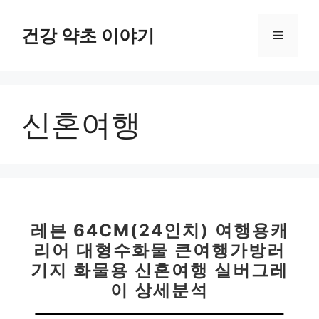
컨
텐
건강 약초 이야기
메
츠
로
뉴
건
너
신혼여행
뛰
기
레븐 64CM(24인치) 여행용캐
리어 대형수화물 큰여행가방러
기지 화물용 신혼여행 실버그레
이 상세분석