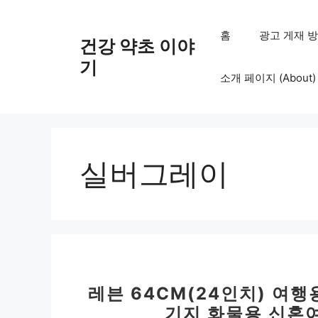
컨
텐
홈
광고 게재 방침 (
건강 약초 이야
츠
로
기
소개 페이지 (About)
건
너
뛰
기
실버그레이
레븐 64CM(24인치) 
기지 화물용 신혼