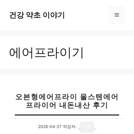
컨
텐
건강 약초 이야기
메
츠
로
뉴
건
너
에어프라이기
뛰
기
오븐형에어프라이 올스텐에어
프라이어 내돈내산 후기
2026-04-27
작성자:
기자