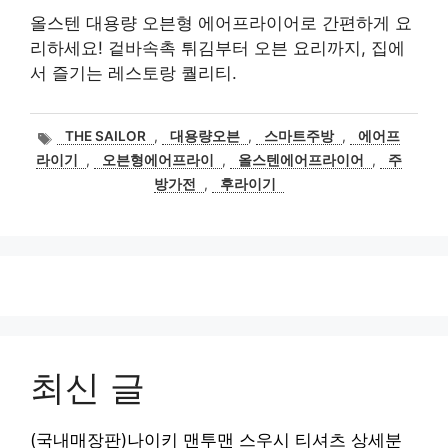
올스텐 대용량 오븐형 에어프라이어로 간편하게 요
리하세요! 겉바속촉 튀김부터 오븐 요리까지, 집에
서 즐기는 레스토랑 퀄리티.
태
THE SAILOR
,
대용량오븐
,
스마트주방
,
에어프
그
라이기
,
오븐형에어프라이
,
올스텐에어프라이어
,
주
방가전
,
후라이기
최신 글
(국내매장판)나이키 맨투맨 스우시 티셔츠 상세분