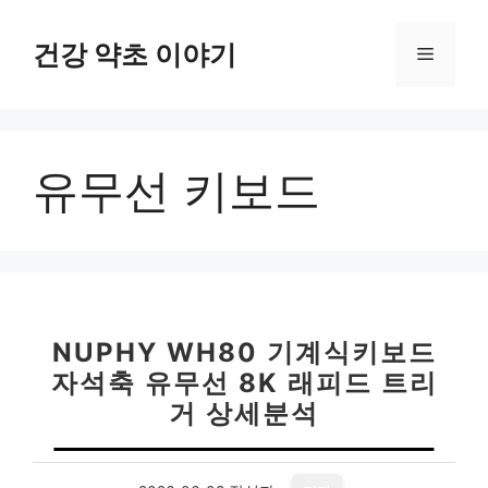
컨
텐
건강 약초 이야기
메
츠
로
뉴
건
너
유무선 키보드
뛰
기
NUPHY WH80 기계식키보드
자석축 유무선 8K 래피드 트리
거 상세분석