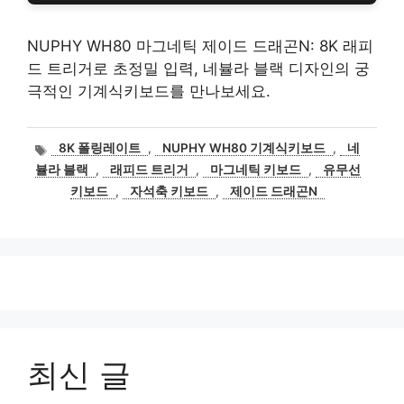
NUPHY WH80 마그네틱 제이드 드래곤N: 8K 래피
드 트리거로 초정밀 입력, 네뷸라 블랙 디자인의 궁
극적인 기계식키보드를 만나보세요.
태
8K 폴링레이트
,
NUPHY WH80 기계식키보드
,
네
그
뷸라 블랙
,
래피드 트리거
,
마그네틱 키보드
,
유무선
키보드
,
자석축 키보드
,
제이드 드래곤N
최신 글