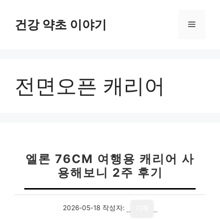
컨
텐
건강 약초 이야기
메
츠
로
뉴
건
너
전면오픈 캐리어
뛰
기
엘론 76CM 여행용 캐리어 사
용해보니 2주 후기
2026-05-18
작성자:
기자