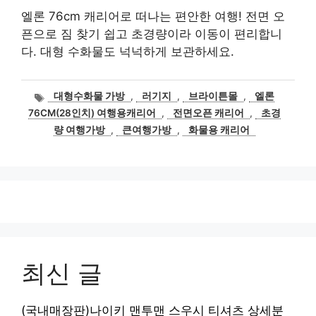
엘론 76cm 캐리어로 떠나는 편안한 여행! 전면 오
픈으로 짐 찾기 쉽고 초경량이라 이동이 편리합니
다. 대형 수화물도 넉넉하게 보관하세요.
태
대형수화물 가방
,
러기지
,
브라이튼몰
,
엘론
그
76CM(28인치) 여행용캐리어
,
전면오픈 캐리어
,
초경
량 여행가방
,
큰여행가방
,
화물용 캐리어
최신 글
(국내매장판)나이키 맨투맨 스우시 티셔츠 상세분