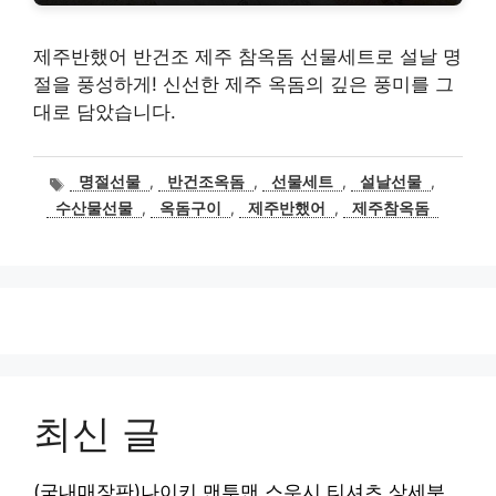
제주반했어 반건조 제주 참옥돔 선물세트로 설날 명
절을 풍성하게! 신선한 제주 옥돔의 깊은 풍미를 그
대로 담았습니다.
태
명절선물
,
반건조옥돔
,
선물세트
,
설날선물
,
그
수산물선물
,
옥돔구이
,
제주반했어
,
제주참옥돔
최신 글
(국내매장판)나이키 맨투맨 스우시 티셔츠 상세분