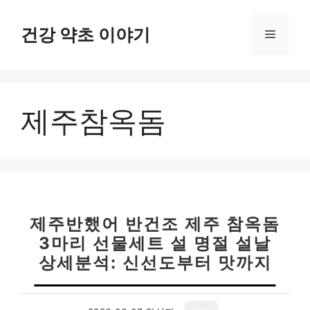
컨
텐
건강 약초 이야기
메
츠
로
뉴
건
너
제주참옥돔
뛰
기
제주반했어 반건조 제주 참옥돔
3마리 선물세트 설 명절 설날
상세분석: 신선도부터 맛까지