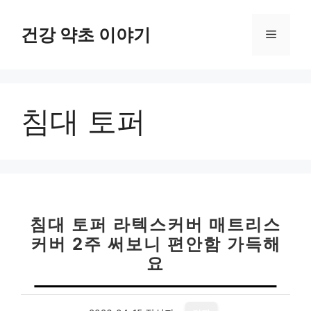
컨
텐
건강 약초 이야기
메
츠
로
뉴
건
너
침대 토퍼
뛰
기
침대 토퍼 라텍스커버 매트리스
커버 2주 써보니 편안함 가득해
요