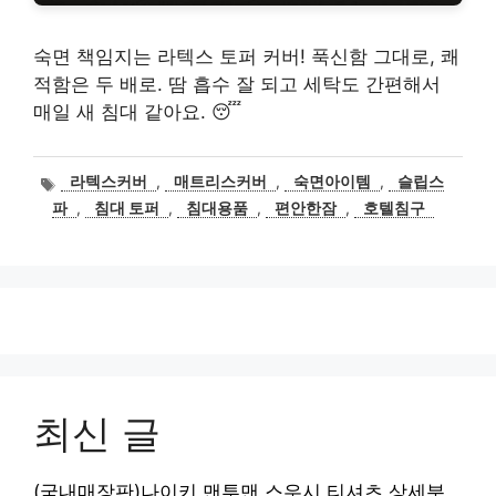
숙면 책임지는 라텍스 토퍼 커버! 푹신함 그대로, 쾌
적함은 두 배로. 땀 흡수 잘 되고 세탁도 간편해서
매일 새 침대 같아요. 😴
태
라텍스커버
,
매트리스커버
,
숙면아이템
,
슬립스
그
파
,
침대 토퍼
,
침대용품
,
편안한잠
,
호텔침구
최신 글
(국내매장판)나이키 맨투맨 스우시 티셔츠 상세분