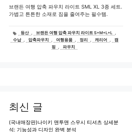
브랜든 여행 압축 파우치 라이트 SML XL 3종 세트.
가볍고 튼튼한 소재로 짐을 줄여주는 필수템.
태
등산
,
브랜든 여행 압축 파우치 라이트 S+M+L+L
,
그
수납
,
압축파우치
,
여행용품
,
정리
,
캐리어
,
캠
핑
,
파우치
최신 글
(국내매장판)나이키 맨투맨 스우시 티셔츠 상세분
석: 기능성과 디자인 완벽 분석