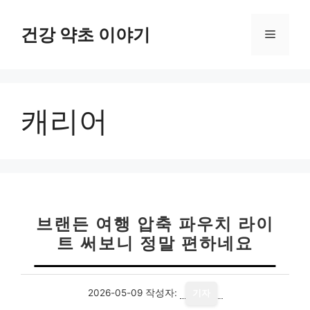
컨
텐
건강 약초 이야기
메
츠
로
뉴
건
너
캐리어
뛰
기
브랜든 여행 압축 파우치 라이
트 써보니 정말 편하네요
2026-05-09
작성자:
기자