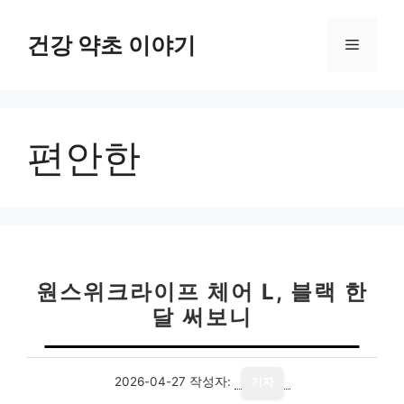
컨
텐
건강 약초 이야기
메
츠
로
뉴
건
너
편안한
뛰
기
원스위크라이프 체어 L, 블랙 한
달 써보니
2026-04-27
작성자:
기자