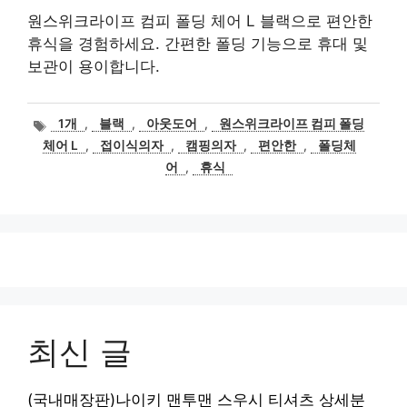
원스위크라이프 컴피 폴딩 체어 L 블랙으로 편안한
휴식을 경험하세요. 간편한 폴딩 기능으로 휴대 및
보관이 용이합니다.
태
1개
,
블랙
,
아웃도어
,
원스위크라이프 컴피 폴딩
그
체어 L
,
접이식의자
,
캠핑의자
,
편안한
,
폴딩체
어
,
휴식
최신 글
(국내매장판)나이키 맨투맨 스우시 티셔츠 상세분