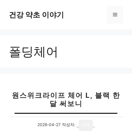
컨
텐
건강 약초 이야기
메
츠
로
뉴
건
너
폴딩체어
뛰
기
원스위크라이프 체어 L, 블랙 한
달 써보니
2026-04-27
작성자:
기자