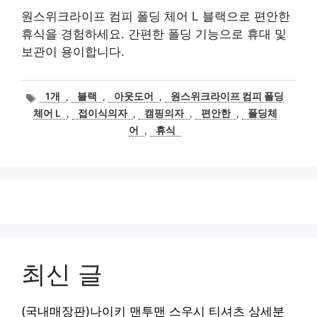
원스위크라이프 컴피 폴딩 체어 L 블랙으로 편안한
휴식을 경험하세요. 간편한 폴딩 기능으로 휴대 및
보관이 용이합니다.
태
1개
,
블랙
,
아웃도어
,
원스위크라이프 컴피 폴딩
그
체어 L
,
접이식의자
,
캠핑의자
,
편안한
,
폴딩체
어
,
휴식
최신 글
(국내매장판)나이키 맨투맨 스우시 티셔츠 상세분