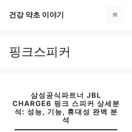
컨
텐
건강 약초 이야기
메
츠
로
뉴
건
너
핑크스피커
뛰
기
삼성공식파트너 JBL
CHARGE6 핑크 스피커 상세분
석: 성능, 기능, 휴대성 완벽 분
석