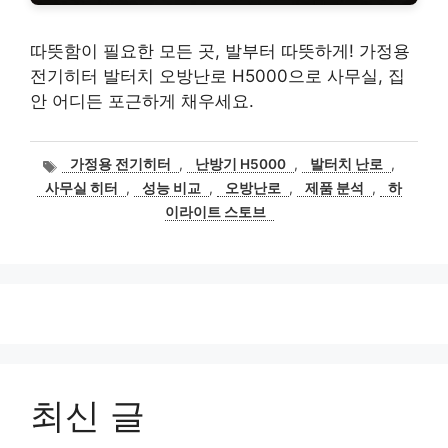
따뜻함이 필요한 모든 곳, 발부터 따뜻하게! 가정용
전기히터 발터치 오방난로 H5000으로 사무실, 집
안 어디든 포근하게 채우세요.
태
가정용 전기히터
,
난방기 H5000
,
발터치 난로
,
그
사무실 히터
,
성능 비교
,
오방난로
,
제품 분석
,
하
이라이트 스토브
최신 글