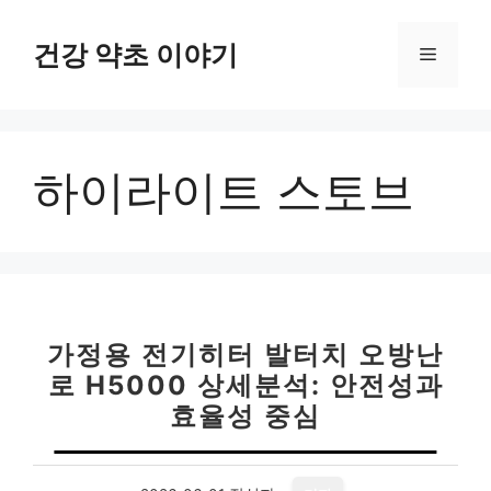
컨
텐
건강 약초 이야기
메
츠
로
뉴
건
너
하이라이트 스토브
뛰
기
가정용 전기히터 발터치 오방난
로 H5000 상세분석: 안전성과
효율성 중심