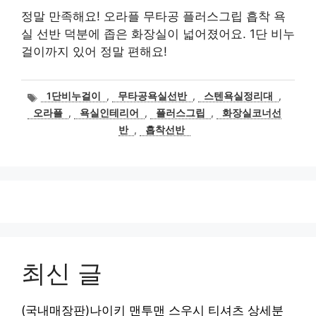
정말 만족해요! 오라플 무타공 플러스그립 흡착 욕
실 선반 덕분에 좁은 화장실이 넓어졌어요. 1단 비누
걸이까지 있어 정말 편해요!
태
1단비누걸이
,
무타공욕실선반
,
스텐욕실정리대
,
그
오라플
,
욕실인테리어
,
플러스그립
,
화장실코너선
반
,
흡착선반
최신 글
(국내매장판)나이키 맨투맨 스우시 티셔츠 상세분