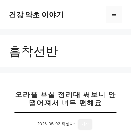
컨
텐
건강 약초 이야기
메
츠
로
뉴
건
너
흡착선반
뛰
기
오라플 욕실 정리대 써보니 안
떨어져서 너무 편해요
2026-05-02
작성자:
기자