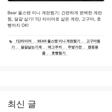
Bear 올스텐 미니 계란찜기: 간편하게 완벽한 계란
찜, 달걀 삶기! 1단 타이머로 삶은 계란, 고구마, 호
빵까지 OK!
태
1단타이머
,
BEAR 올스텐 미니 계란찜기
,
고구마찜
그
기
,
달걀삶는기계
,
에그쿠커
,
주방가전
,
캠핑용
품
,
호빵찜기
최신 글