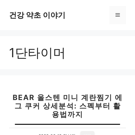
컨
텐
건강 약초 이야기
메
츠
로
뉴
건
너
1단타이머
뛰
기
BEAR 올스텐 미니 계란찜기 에
그 쿠커 상세분석: 스펙부터 활
용법까지