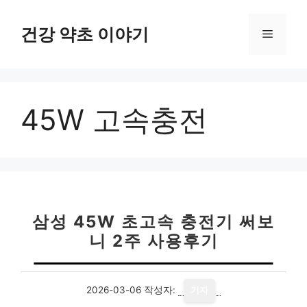
컨
텐
건강 약초 이야기
메
츠
로
뉴
건
너
45W 고속충전
뛰
기
삼성 45W 초고속 충전기 써보
니 2주 사용후기
2026-03-06
작성자:
기자